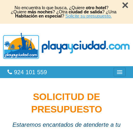
×
No encuentra lo que busca, ¿Quiere
otro hotel
?
¿Quiere
más noches
? ¿Otra
ciudad de salida
? ¿Una
Habitación en especial
?
Solicite su presupuesto.
924 101 559
SOLICITUD DE
Bahia Principe
PRESUPUESTO
Caribe
Playas África
Estaremos encantados de atenderte a tu
TOP 2026