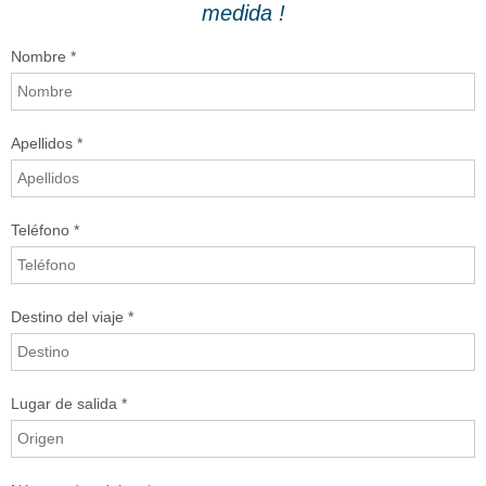
medida !
Canarias
Nombre *
Nombre *
Baleares
Grandes Viajes
Email *
Apellidos *
Hoteles
Teléfono *
Teléfono *
Mensaje *
Destino del viaje *
Lugar de salida *