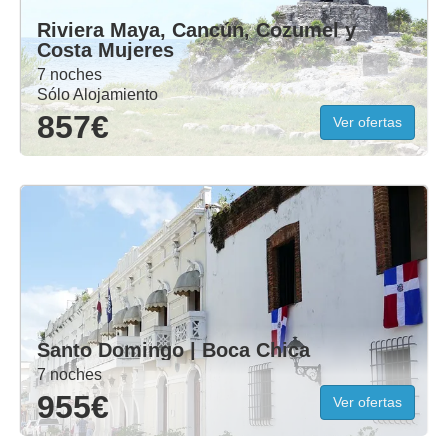
Riviera Maya, Cancún, Cozumel y
Costa Mujeres
7 noches
Sólo Alojamiento
857€
Ver ofertas
Santo Domingo | Boca Chica
7 noches
955€
Ver ofertas