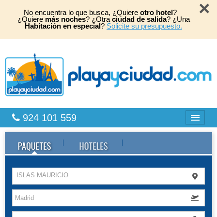
×
No encuentra lo que busca, ¿Quiere
otro hotel
?
¿Quiere
más noches
? ¿Otra
ciudad de salida
? ¿Una
Habitación en especial
?
Solicite su presupuesto.
924 101 559
Bahia Principe
Caribe
ISLAS MAURICIO
Playas África
TOP 2026