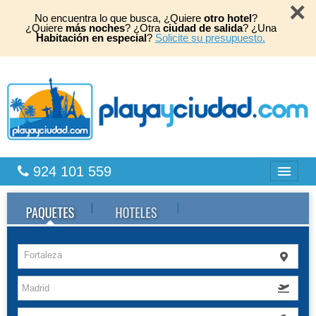
×
No encuentra lo que busca, ¿Quiere
otro hotel
?
¿Quiere
más noches
? ¿Otra
ciudad de salida
? ¿Una
Habitación en especial
?
Solicite su presupuesto.
924 101 559
Bahia Principe
Caribe
Fortaleza
Playas África
TOP 2026