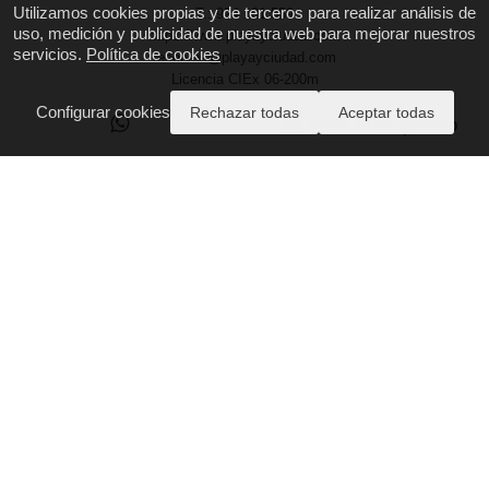
Utilizamos cookies propias y de terceros para realizar análisis de
T.: 924 101 559
uso, medición y publicidad de nuestra web para mejorar nuestros
https://www.playayciudad.com
servicios.
Política de cookies
reservas@playayciudad.com
Licencia CIEx 06-200m
Configurar cookies
Rechazar todas
Aceptar todas
Pedir Presupuesto
Pago Seguro
Quiénes Somos
Contáctanos
Aviso Legal y Privacidad
Políticas de Cookies