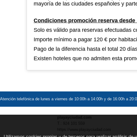
mayoría de las ciudades españoles y parte
Condiciones promoción reserva desde 
Solo es válido para reservas efectuadas c
Importe mínimo a pagar 120 € por habitac
Pago de la diferencia hasta el total 20 día
Existen hoteles que no admiten esta prom
Atención telefónica de lunes a viernes de 10:00h a 14:00h y de 16:00h a 20:
Urgencias SMS o WhatsApp 662967072
playayciudad.com
T.: 924 101 559
https://www.playayciudad.com
reservas@playayciudad.com
Utilizamos cookies propias y de terceros para realizar análisis de