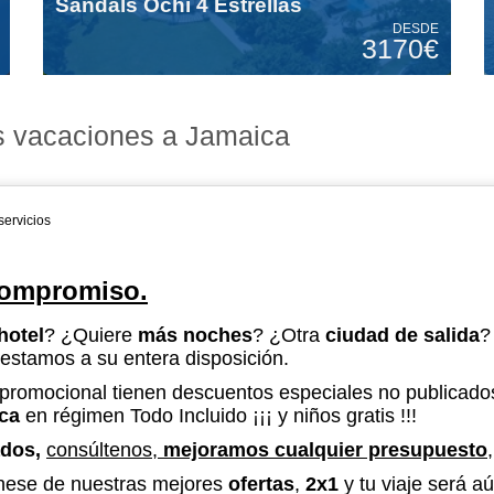
Sandals Ochi 4 Estrellas
DESDE
3170€
us vacaciones a Jamaica
servicios
 compromiso.
hotel
? ¿Quiere
más noches
? ¿Otra
ciudad de salida
?
estamos a su entera disposición.
promocional tienen descuentos especiales no publicados
ca
en régimen Todo Incluido ¡¡¡ y niños gratis !!!
ados,
consúltenos,
mejoramos cualquier presupuesto
chese de nuestras mejores
ofertas
,
2x1
y tu viaje será 