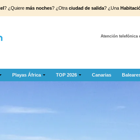
el
? ¿Quiere
más noches
? ¿Otra
ciudad de salida
? ¿Una
Habitaci
Atención telefónica 
Playas África
TOP 2026
Canarias
Baleare