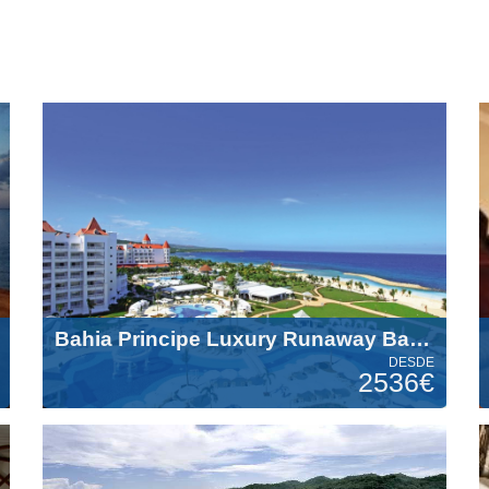
Bahia Principe Luxury Runaway Bay (+18) 5 Estrellas
DESDE
2536€