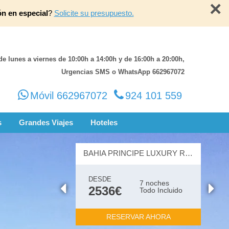
×
ón en especial
?
Solicite su presupuesto.
de lunes a viernes de 10:00h a 14:00h y de 16:00h a 20:00h,
Urgencias SMS o WhatsApp 662967072
Móvil 662967072
924 101 559
s
Grandes Viajes
Hoteles
BAHIA PRINCIPE LUXURY RUNAWAY BAY (+18) 5 ESTRELLAS
DESDE
7 noches
2536€
Todo Incluido
RESERVAR AHORA