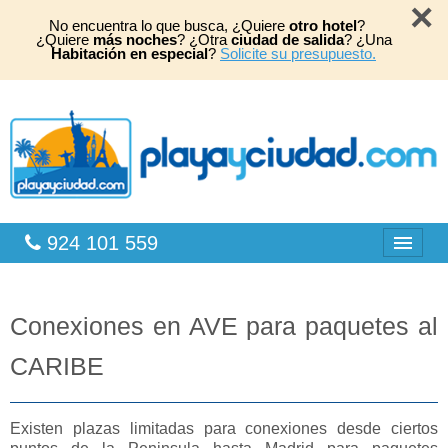
×
No encuentra lo que busca, ¿Quiere
otro hotel
?
¿Quiere
más noches
? ¿Otra
ciudad de salida
? ¿Una
Habitación en especial
?
Solicite su presupuesto.
924 101 559
Bahia Principe
Conexiones en AVE para paquetes al
Caribe
CARIBE
Playas África
Existen plazas limitadas para conexiones desde ciertos
TOP 2026