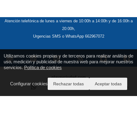
Atención telefónica de lunes a viernes de 10:00h a 14:00h y de 16:00h a
20:00h,
Urgencias SMS o WhatsApp 662967072
Utilizamos cookies propias y de terceros para realizar análisis de
uso, medición y publicidad de nuestra web para mejorar nuestros
servicios.
Política de cookies
playayciudad.com
Configurar cookies
T.: 924 101 559
Rechazar todas
Aceptar todas
Pedir Presupuesto
https://www.playayciudad.com
reservas@playayciudad.com
Licencia CIEx 06-200m