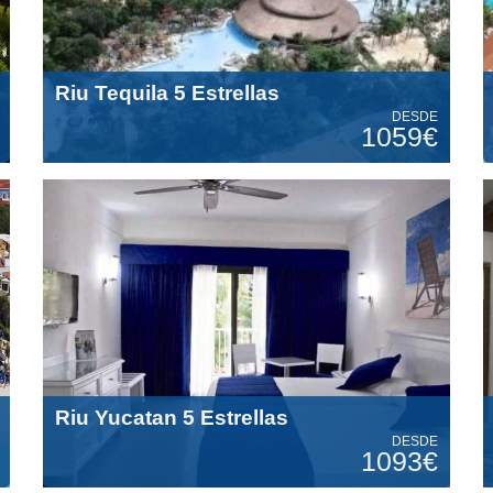
Riu Tequila 5 Estrellas
DESDE
1059€
Riu Yucatan 5 Estrellas
DESDE
1093€