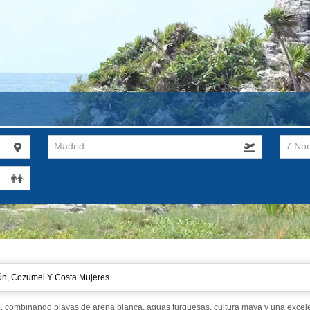
iera Maya, Cancún, Cozumel y Costa Mujeres
Madrid
7 No
ún, Cozumel Y Costa Mujeres
, combinando playas de arena blanca, aguas turquesas, cultura maya y una excel