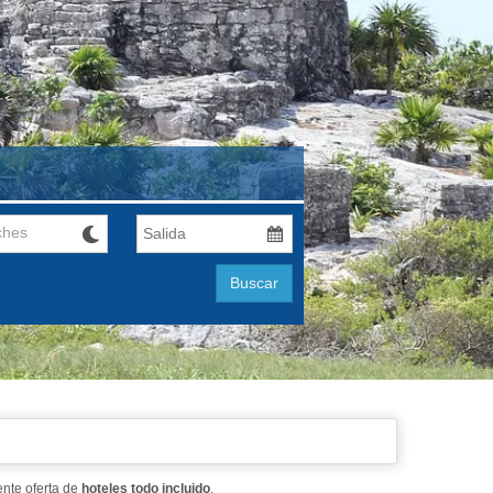
ches
Buscar
ente oferta de
hoteles todo incluido
.