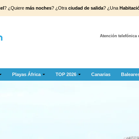
el
? ¿Quiere
más noches
? ¿Otra
ciudad de salida
? ¿Una
Habitaci
Atención telefónica 
Playas África
TOP 2026
Canarias
Baleare