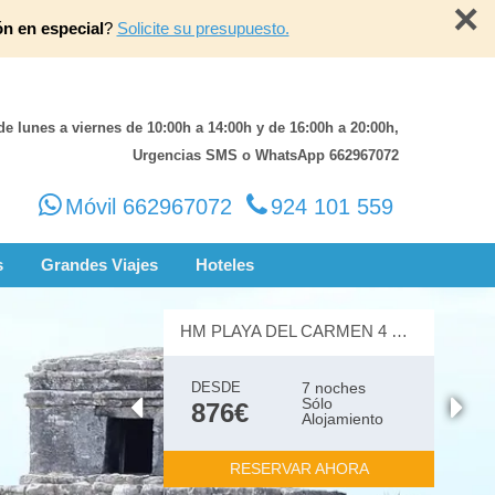
×
ón en especial
?
Solicite su presupuesto.
de lunes a viernes de 10:00h a 14:00h y de 16:00h a 20:00h,
Urgencias SMS o WhatsApp 662967072
Móvil 662967072
924 101 559
s
Grandes Viajes
Hoteles
HM PLAYA DEL CARMEN 4 ESTRELLAS
DESDE
7 noches
Sólo
876€
Alojamiento
RESERVAR AHORA