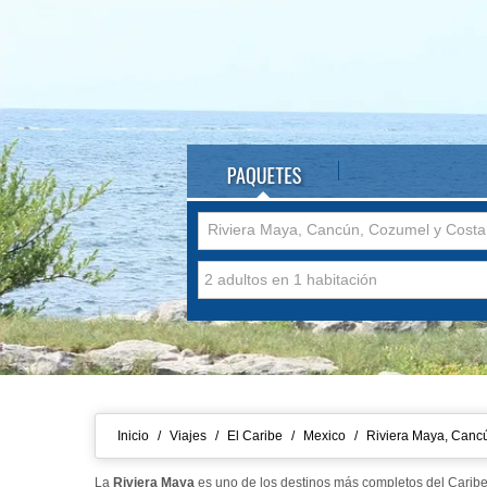
Riv
Inicio
/
Viajes
/
El Caribe
/
Mexico
/
Riviera Maya, Canc
La
Riviera Maya
es uno de los destinos más completos del Caribe