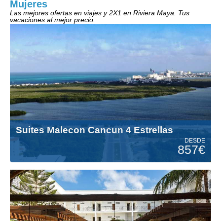
Mujeres
Las mejores ofertas en viajes y 2X1 en Riviera Maya. Tus
vacaciones al mejor precio.
Suites Malecon Cancun 4 Estrellas
DESDE
857€