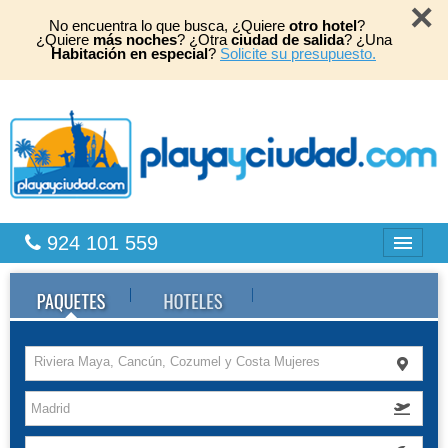
×
No encuentra lo que busca, ¿Quiere
otro hotel
?
¿Quiere
más noches
? ¿Otra
ciudad de salida
? ¿Una
Habitación en especial
?
Solicite su presupuesto.
924 101 559
Bahia Principe
Caribe
Riviera Maya, Cancún, Cozumel y Costa Mujeres
Playas África
TOP 2026