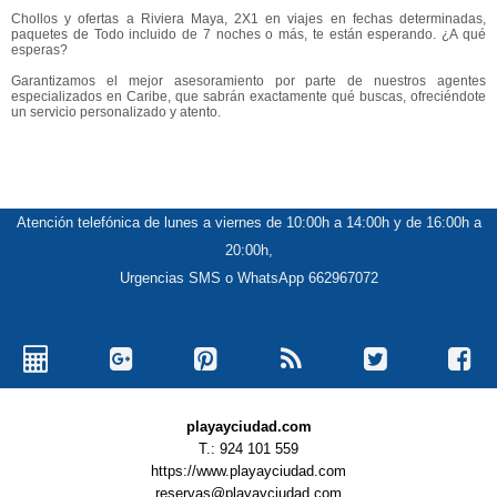
Chollos y ofertas a Riviera Maya, 2X1 en viajes en fechas determinadas,
paquetes de Todo incluido de 7 noches o más, te están esperando. ¿A qué
esperas?
Garantizamos el mejor asesoramiento por parte de nuestros agentes
especializados en Caribe, que sabrán exactamente qué buscas, ofreciéndote
un servicio personalizado y atento.
Atención telefónica de lunes a viernes de 10:00h a 14:00h y de 16:00h a
20:00h,
Urgencias SMS o WhatsApp 662967072
playayciudad.com
T.: 924 101 559
https://www.playayciudad.com
reservas@playayciudad.com