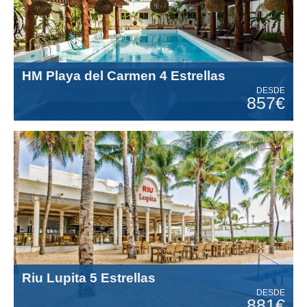
HM Playa del Carmen 4 Estrellas
DESDE
857€
Riu Lupita 5 Estrellas
DESDE
881€