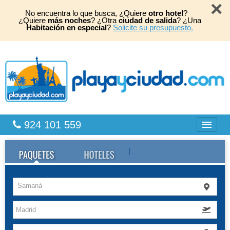
×
No encuentra lo que busca, ¿Quiere
otro hotel
?
¿Quiere
más noches
? ¿Otra
ciudad de salida
? ¿Una
Habitación en especial
?
Solicite su presupuesto.
924 101 559
Bahia Principe
Caribe
Samaná
Playas África
TOP 2026