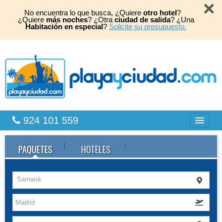
×
No encuentra lo que busca, ¿Quiere
otro hotel
?
¿Quiere
más noches
? ¿Otra
ciudad de salida
? ¿Una
Habitación en especial
?
Solicite su presupuesto.
924 101 559
Bahia Principe
Caribe
Samaná
Playas África
TOP 2026