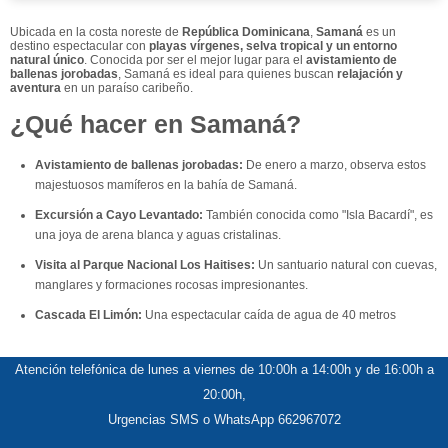
Ubicada en la costa noreste de
República Dominicana
,
Samaná
es un
destino espectacular con
playas vírgenes, selva tropical y un entorno
natural único
. Conocida por ser el mejor lugar para el
avistamiento de
ballenas jorobadas
, Samaná es ideal para quienes buscan
relajación y
aventura
en un paraíso caribeño.
¿Qué hacer en Samaná?
Avistamiento de ballenas jorobadas:
De enero a marzo, observa estos
majestuosos mamíferos en la bahía de Samaná.
Excursión a Cayo Levantado:
También conocida como "Isla Bacardí", es
una joya de arena blanca y aguas cristalinas.
Visita al Parque Nacional Los Haitises:
Un santuario natural con cuevas,
manglares y formaciones rocosas impresionantes.
Cascada El Limón:
Una espectacular caída de agua de 40 metros
rodeada de exuberante vegetación.
Descanso en Playa Rincón:
Considerada una de las mejores playas del
Atención telefónica de lunes a viernes de 10:00h a 14:00h y de 16:00h a
mundo, con arena blanca y aguas turquesas.
20:00h,
Explorar Las Terrenas:
Un pueblo costero vibrante con una mezcla de
Urgencias SMS o WhatsApp 662967072
cultura local y europea.