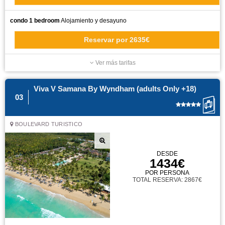
condo 1 bedroom
Alojamiento y desayuno
Reservar
por
2635€
Ver más tarifas
Viva V Samana By Wyndham (adults Only +18)
03
BOULEVARD TURISTICO
DESDE
1434€
POR PERSONA
TOTAL RESERVA: 2867€