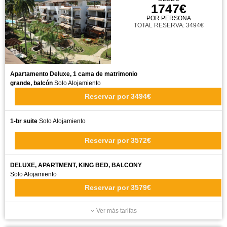
1747€
POR PERSONA
TOTAL RESERVA: 3494€
Apartamento Deluxe, 1 cama de matrimonio
grande, balcón
Solo Alojamiento
Reservar
por
3494€
1-br suite
Solo Alojamiento
Reservar
por
3572€
DELUXE, APARTMENT, KING BED, BALCONY
Solo Alojamiento
Reservar
por
3579€
Ver más tarifas