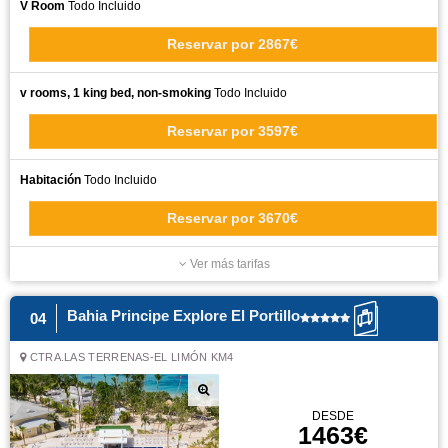
V Room
Todo Incluido
Reservar
por
2867€
v rooms, 1 king bed, non-smoking
Todo Incluido
Reservar
por
3597€
Habitación
Todo Incluido
Reservar
por
3670€
Ver más tarifas
Bahia Principe Explore El Portillo
04
CTRA.LAS TERRENAS-EL LIMÓN KM4
DESDE
1463€