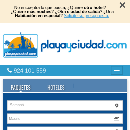
×
No encuentra lo que busca, ¿Quiere
otro hotel
?
¿Quiere
más noches
? ¿Otra
ciudad de salida
? ¿Una
Habitación en especial
?
Solicite su presupuesto.
924 101 559
Bahia Principe
Caribe
Samaná
Playas África
TOP 2026