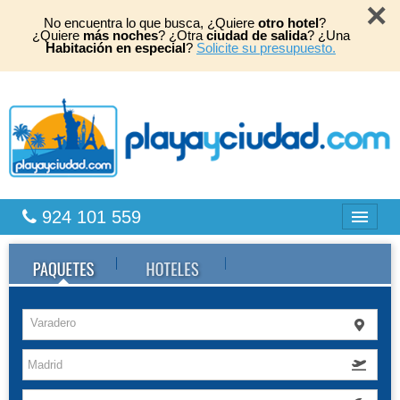
×
No encuentra lo que busca, ¿Quiere
otro hotel
?
¿Quiere
más noches
? ¿Otra
ciudad de salida
? ¿Una
Habitación en especial
?
Solicite su presupuesto.
924 101 559
Bahia Principe
Caribe
Varadero
Playas África
TOP 2026