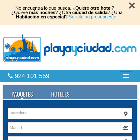
×
No encuentra lo que busca, ¿Quiere
otro hotel
?
¿Quiere
más noches
? ¿Otra
ciudad de salida
? ¿Una
Habitación en especial
?
Solicite su presupuesto.
924 101 559
Bahia Principe
Caribe
Varadero
Playas África
TOP 2026