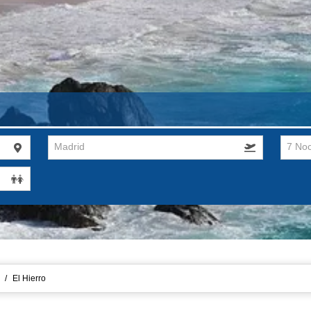
Madrid
7 No
/
El Hierro