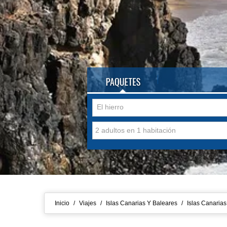
El hierro
Inicio
/
Viajes
/
Islas Canarias Y Baleares
/
Islas Canarias